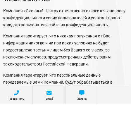
Компания «Оконный Центр» ответственно относится к вопросу
конфиденциальности своих пользователей и уважает право
каждого пользователя сайта на конфиденциальность.
Компания гарантирует, что никакая полученная от Вас
информация никогда и ни при каких условиях не будет
предоставлена третьим лицам без Вашего согласия, за
исключением случаев, предусмотренных действующим
законодательством Российской Федерации.
Компания гарантирует, что персональные данные,
передаваемые Вами Компании, будут обрабатываться в
строгом соответствии с действующим законодательством.
Позвонить
Email
Заявка
ИЗМЕНЕНИЯ И ОБНОВЛЕНИЯ
Компания оставляет за собой право вносить необходимые
изменения на сайте, заменять или удалять любые части его
содержания и ограничивать доступ к сайту в любое время по